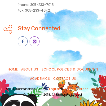
Phone: 305-233-7018
Fax: 305-233-4042
Stay Connected
HOME
ABOUT US
SCHOOL POLICIES & DOCUMENTS
ACADEMICS
CONTACT US
Anti-Discrimination Policy -
English
|
Spanish
|
Haitian Creole
© Copyright 2018. All Rights Reserved.