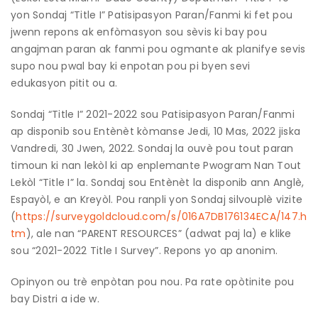
yon Sondaj “Title I” Patisipasyon Paran/Fanmi ki fet pou
jwenn repons ak enfòmasyon sou sèvis ki bay pou
angajman paran ak fanmi pou ogmante ak planifye sevis
supo nou pwal bay ki enpotan pou pi byen sevi
edukasyon pitit ou a.
Sondaj “Title I” 2021-2022 sou Patisipasyon Paran/Fanmi
ap disponib sou Entènèt kòmanse Jedi, 10 Mas, 2022 jiska
Vandredi, 30 Jwen, 2022. Sondaj la ouvè pou tout paran
timoun ki nan lekòl ki ap enplemante Pwogram Nan Tout
Lekòl “Title I” la. Sondaj sou Entènèt la disponib ann Anglè,
Espayòl, e an Kreyòl. Pou ranpli yon Sondaj silvouplè vizite
(
https://surveygoldcloud.com/s/016A7DB176134ECA/147.h
tm
), ale nan “PARENT RESOURCES” (adwat paj la) e klike
sou “2021-2022 Title I Survey”. Repons yo ap anonim.
Opinyon ou trè enpòtan pou nou. Pa rate opòtinite pou
bay Distri a ide w.